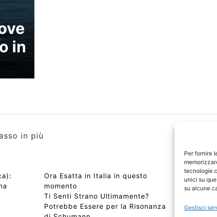
ove
o in
asso in più
Per fornire 
memorizzare 
tecnologie c
ca):
Ora Esatta in Italia in questo
Copyri
unici su que
una
momento
Edizio
su alcune ca
a
Ti Senti Strano Ultimamente?
Chi Si
Potrebbe Essere per la Risonanza
📰 Con
Gestisci ser
di Schumann
Privac