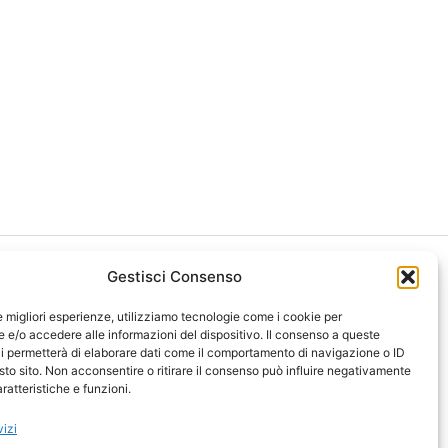
Gestisci Consenso
le migliori esperienze, utilizziamo tecnologie come i cookie per
e/o accedere alle informazioni del dispositivo. Il consenso a queste
i permetterà di elaborare dati come il comportamento di navigazione o ID
ght 2026 NotiziePlus.com
sto sito. Non acconsentire o ritirare il consenso può influire negativamente
ni Web4Star
ratteristiche e funzioni.
amo: Redazione
tenuto Umano Verificato
vizi
y Coockie
-
Pubblicità