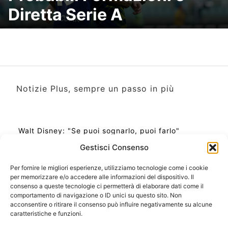
Diretta Serie A
Notizie Plus, sempre un passo in più
Walt Disney: "Se puoi sognarlo, puoi farlo"
Gestisci Consenso
Per fornire le migliori esperienze, utilizziamo tecnologie come i cookie
per memorizzare e/o accedere alle informazioni del dispositivo. Il
Ora Esatta in Italia in questo momento
consenso a queste tecnologie ci permetterà di elaborare dati come il
Ti Senti Strano Ultimamente? Potrebbe Essere per
comportamento di navigazione o ID unici su questo sito. Non
la Risonanza di Schumann
acconsentire o ritirare il consenso può influire negativamente su alcune
Come Sapere Se Stai Ascendendo alla Quinta
caratteristiche e funzioni.
Dimensione