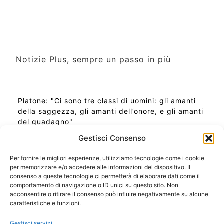
Notizie Plus, sempre un passo in più
Platone: "Ci sono tre classi di uomini: gli amanti
della saggezza, gli amanti dell’onore, e gli amanti
del guadagno"
Gestisci Consenso
Per fornire le migliori esperienze, utilizziamo tecnologie come i cookie
per memorizzare e/o accedere alle informazioni del dispositivo. Il
Ora Esatta in Italia in questo momento
consenso a queste tecnologie ci permetterà di elaborare dati come il
Ti Senti Strano Ultimamente? Potrebbe Essere per
comportamento di navigazione o ID unici su questo sito. Non
la Risonanza di Schumann
acconsentire o ritirare il consenso può influire negativamente su alcune
Come Sapere Se Stai Ascendendo alla Quinta
caratteristiche e funzioni.
Dimensione
Gestisci servizi