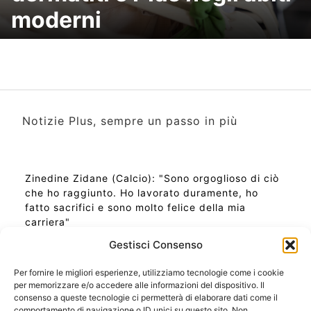
moderni
Notizie Plus, sempre un passo in più
Zinedine Zidane (Calcio): "Sono orgoglioso di ciò
che ho raggiunto. Ho lavorato duramente, ho
fatto sacrifici e sono molto felice della mia
carriera"
Gestisci Consenso
Per fornire le migliori esperienze, utilizziamo tecnologie come i cookie
per memorizzare e/o accedere alle informazioni del dispositivo. Il
Ora Esatta in Italia in questo momento
consenso a queste tecnologie ci permetterà di elaborare dati come il
Ti Senti Strano Ultimamente? Potrebbe Essere per
comportamento di navigazione o ID unici su questo sito. Non