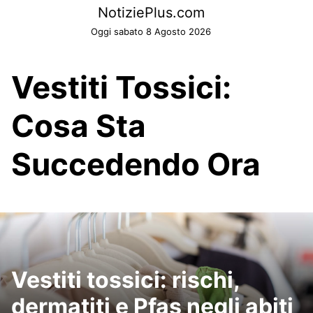
Skip
NotiziePlus.com
to
Oggi sabato 8 Agosto 2026
content
Vestiti Tossici:
Cosa Sta
Succedendo Ora
Vestiti tossici: rischi,
dermatiti e Pfas negli abiti