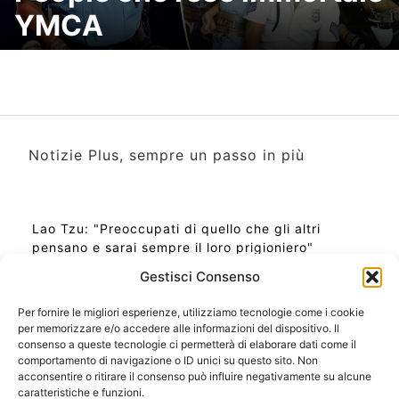
YMCA
Notizie Plus, sempre un passo in più
Lao Tzu: "Preoccupati di quello che gli altri
pensano e sarai sempre il loro prigioniero"
Gestisci Consenso
Per fornire le migliori esperienze, utilizziamo tecnologie come i cookie
per memorizzare e/o accedere alle informazioni del dispositivo. Il
Ora Esatta in Italia in questo momento
consenso a queste tecnologie ci permetterà di elaborare dati come il
Ti Senti Strano Ultimamente? Potrebbe Essere per
comportamento di navigazione o ID unici su questo sito. Non
la Risonanza di Schumann
acconsentire o ritirare il consenso può influire negativamente su alcune
Come Sapere Se Stai Ascendendo alla Quinta
caratteristiche e funzioni.