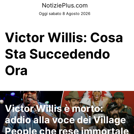
Skip
NotiziePlus.com
to
Oggi sabato 8 Agosto 2026
content
Victor Willis: Cosa
Sta Succedendo
Ora
Victor Willis è morto:
addio alla voce dei Village
People che rese immortale