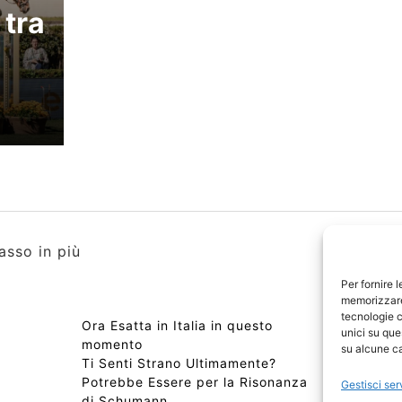
 tra
asso in più
Per fornire 
memorizzare 
tecnologie c
~
Ora Esatta in Italia in questo
Copyri
unici su que
momento
Edizio
su alcune ca
Ti Senti Strano Ultimamente?
Chi Si
Potrebbe Essere per la Risonanza
📰 Con
Gestisci ser
di Schumann
Privac