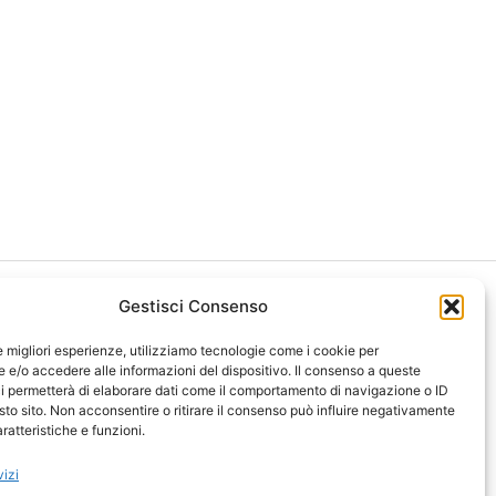
Gestisci Consenso
le migliori esperienze, utilizziamo tecnologie come i cookie per
e/o accedere alle informazioni del dispositivo. Il consenso a queste
i permetterà di elaborare dati come il comportamento di navigazione o ID
ght 2026 NotiziePlus.com
sto sito. Non acconsentire o ritirare il consenso può influire negativamente
ni Web4Star
ratteristiche e funzioni.
amo: Redazione
tenuto Umano Verificato
vizi
y Coockie
-
Pubblicità