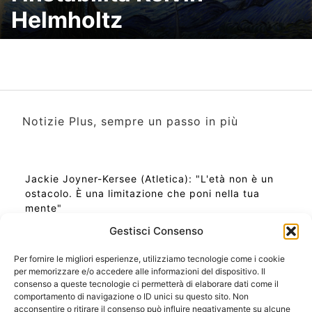
Helmholtz
Notizie Plus, sempre un passo in più
Jackie Joyner-Kersee (Atletica): "L'età non è un
ostacolo. È una limitazione che poni nella tua
mente"
Gestisci Consenso
Per fornire le migliori esperienze, utilizziamo tecnologie come i cookie
per memorizzare e/o accedere alle informazioni del dispositivo. Il
Ora Esatta in Italia in questo momento
consenso a queste tecnologie ci permetterà di elaborare dati come il
Ti Senti Strano Ultimamente? Potrebbe Essere per
comportamento di navigazione o ID unici su questo sito. Non
la Risonanza di Schumann
acconsentire o ritirare il consenso può influire negativamente su alcune