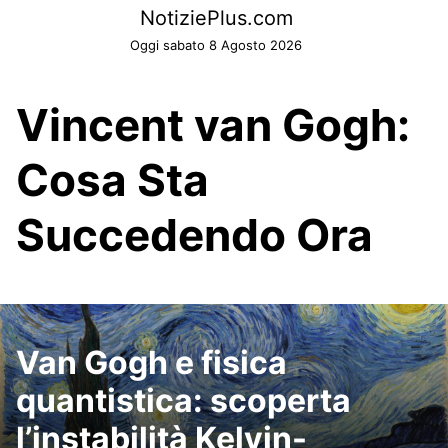
Skip
NotiziePlus.com
to
Oggi sabato 8 Agosto 2026
content
Vincent van Gogh:
Cosa Sta
Succedendo Ora
Van Gogh e fisica
quantistica: scoperta
l’instabilità Kelvin-