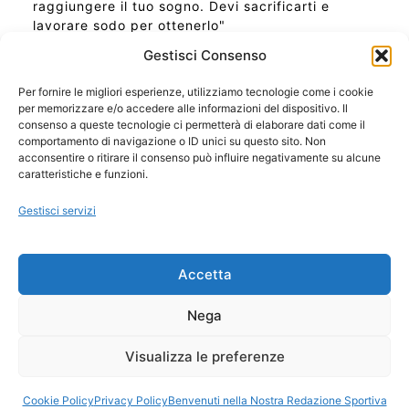
raggiungere il tuo sogno. Devi sacrificarti e
lavorare sodo per ottenerlo"
Gestisci Consenso
Per fornire le migliori esperienze, utilizziamo tecnologie come i cookie
per memorizzare e/o accedere alle informazioni del dispositivo. Il
Ora Esatta in Italia in questo momento
consenso a queste tecnologie ci permetterà di elaborare dati come il
Ti Senti Strano Ultimamente? Potrebbe Essere per
comportamento di navigazione o ID unici su questo sito. Non
la Risonanza di Schumann
acconsentire o ritirare il consenso può influire negativamente su alcune
Come Sapere Se Stai Ascendendo alla Quinta
caratteristiche e funzioni.
Dimensione
Gestisci servizi
Copyright 2026 NotiziePlus.com
Accetta
Edizioni Web4Star
Chi Siamo: Redazione
Nega
📰 Contenuto Umano Verificato
Privacy Coockie
-
Pubblicità
Visualizza le preferenze
Sitemap
-
Feed
Cookie Policy
Privacy Policy
Benvenuti nella Nostra Redazione Sportiva