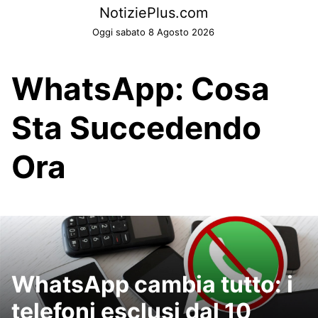
Skip
NotiziePlus.com
to
Oggi sabato 8 Agosto 2026
content
WhatsApp: Cosa
Sta Succedendo
Ora
WhatsApp cambia tutto: i
telefoni esclusi dal 10