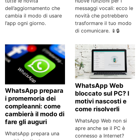
tutte le novità
nuove funzioni per i
dell’aggiornamento che
messaggi vocali: ecco le
cambia il modo di usare
novità che potrebbero
l’app ogni giorno.
trasformare il tuo modo
di comunicare. 📱🔒
WhatsApp Web
WhatsApp prepara
bloccato sul PC? I
i promemoria dei
motivi nascosti e
compleanni: come
come risolverli
cambierà il modo di
WhatsApp Web non si
fare gli auguri
apre anche se il PC è
WhatsApp prepara una
connesso a Internet?