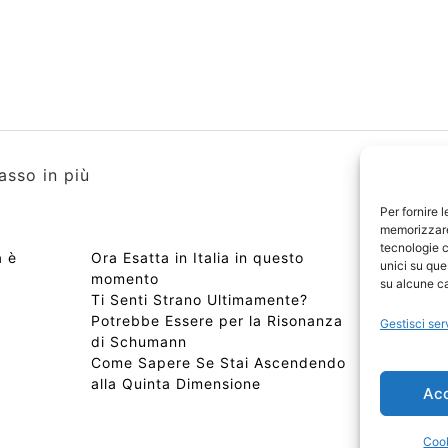
asso in più
Per fornire 
memorizzare 
tecnologie c
à è
Ora Esatta in Italia in questo
Copyri
unici su que
momento
Edizio
su alcune ca
Ti Senti Strano Ultimamente?
Chi Si
Potrebbe Essere per la Risonanza
📰 Con
Gestisci ser
di Schumann
Privac
Come Sapere Se Stai Ascendendo
Sitem
alla Quinta Dimensione
Ac
Cook