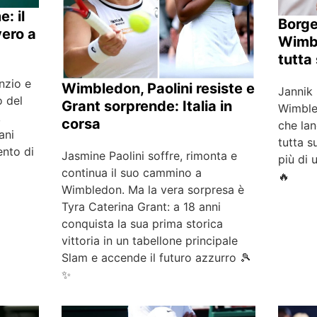
: il
Borge
ero a
Wimbl
tutta
nzio e
Wimbledon, Paolini resiste e
Jannik
o del
Grant sorprende: Italia in
Wimble
,
corsa
che lan
ani
tutta s
ento di
Jasmine Paolini soffre, rimonta e
più di 
continua il suo cammino a
🔥
Wimbledon. Ma la vera sorpresa è
Tyra Caterina Grant: a 18 anni
conquista la sua prima storica
vittoria in un tabellone principale
Slam e accende il futuro azzurro 🎾
✨