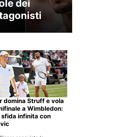
ole dei
tagonisti
r domina Struff e vola
mifinale a Wimbledon:
 sfida infinita con
vic