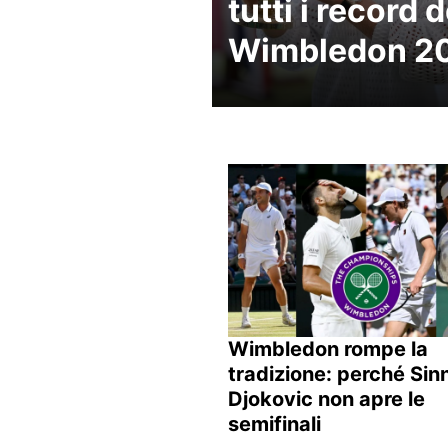
tutti i record d
Wimbledon 2
Wimbledon rompe la
tradizione: perché Sin
Djokovic non apre le
semifinali