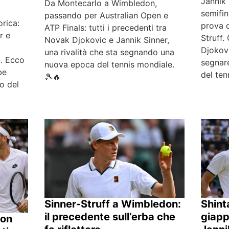
Jannik 
Da Montecarlo a Wimbledon,
semifi
passando per Australian Open e
rica:
prova 
ATP Finals: tutti i precedenti tra
r e
Struff.
Novak Djokovic e Jannik Sinner,
Djokovi
una rivalità che sta segnando una
. Ecco
segnare
nuova epoca del tennis mondiale.
be
del ten
🎾🔥
so del
Sinner-Struff a Wimbledon:
Shint
il precedente sull’erba che
giapp
don