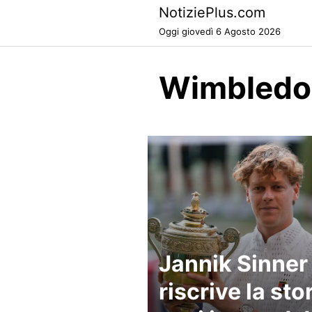
Skip
NotiziePlus.com
to
Oggi giovedì 6 Agosto 2026
content
Wimbledon
Jannik Sinner
riscrive la stor