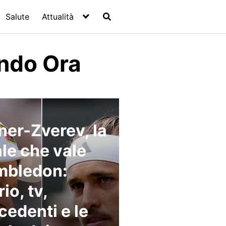
Salute
Attualità
ndo Ora
ner-Zverev, la
ale che vale
mbledon:
io, tv,
cedenti e le