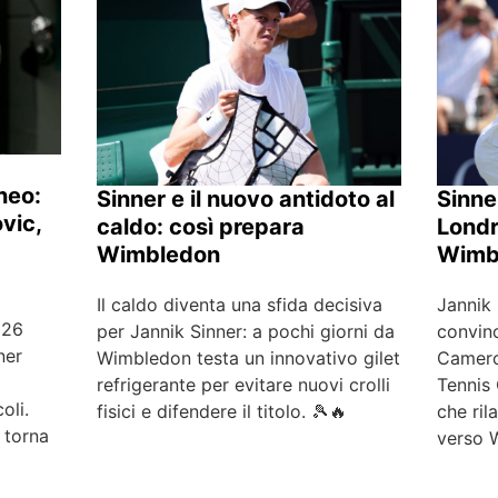
neo:
Sinner e il nuovo antidoto al
Sinne
vic,
caldo: così prepara
Londr
Wimbledon
Wimb
Il caldo diventa una sfida decisiva
Jannik
026
per Jannik Sinner: a pochi giorni da
convin
ner
Wimbledon testa un innovativo gilet
Camero
refrigerante per evitare nuovi crolli
Tennis 
oli.
fisici e difendere il titolo. 🎾🔥
che ril
 torna
verso 