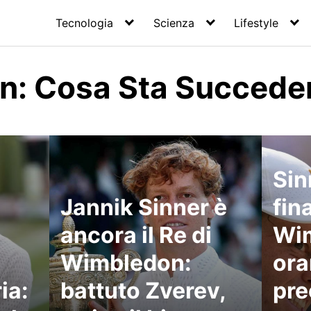
Tecnologia
Scienza
Lifestyle
: Cosa Sta Succede
Sin
Jannik Sinner è
fin
ancora il Re di
Wi
Wimbledon:
orar
ia:
battuto Zverev,
pre