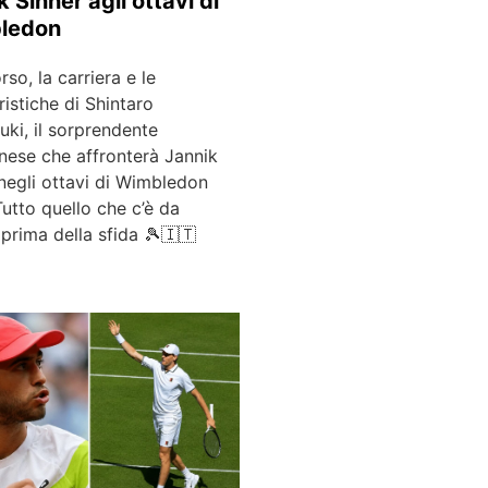
k Sinner agli ottavi di
ledon
rso, la carriera e le
ristiche di Shintaro
ki, il sorprendente
nese che affronterà Jannik
negli ottavi di Wimbledon
utto quello che c’è da
prima della sfida 🎾🇮🇹