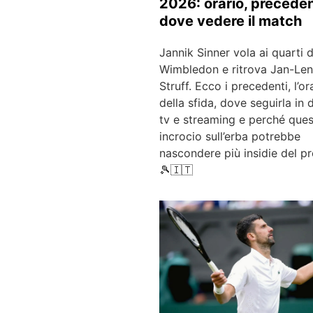
2026: orario, preceden
dove vedere il match
Jannik Sinner vola ai quarti d
Wimbledon e ritrova Jan-Le
Struff. Ecco i precedenti, l’or
della sfida, dove seguirla in d
tv e streaming e perché que
incrocio sull’erba potrebbe
nascondere più insidie del pr
🎾🇮🇹