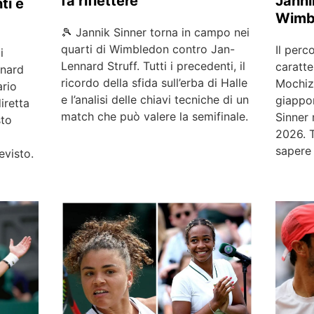
fa riflettere
Janni
ti e
Wimb
🎾 Jannik Sinner torna in campo nei
quarti di Wimbledon contro Jan-
Il perco
i
Lennard Struff. Tutti i precedenti, il
caratte
nnard
ricordo della sfida sull’erba di Halle
Mochizu
ario
e l’analisi delle chiavi tecniche di un
giappo
iretta
match che può valere la semifinale.
Sinner 
sto
2026. T
sapere 
evisto.