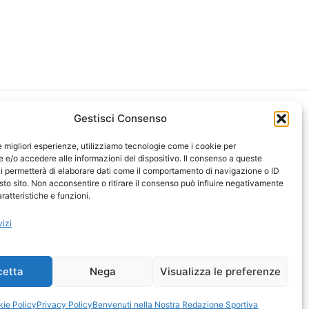
Gestisci Consenso
le migliori esperienze, utilizziamo tecnologie come i cookie per
e/o accedere alle informazioni del dispositivo. Il consenso a queste
i permetterà di elaborare dati come il comportamento di navigazione o ID
ght 2026 NotiziePlus.com
sto sito. Non acconsentire o ritirare il consenso può influire negativamente
ni Web4Star
ratteristiche e funzioni.
amo: Redazione
tenuto Umano Verificato
vizi
y Coockie
-
Pubblicità
ap
-
Feed
cetta
Nega
Visualizza le preferenze
ie Policy
Privacy Policy
Benvenuti nella Nostra Redazione Sportiva