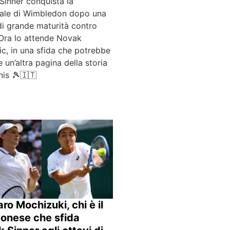
Sinner conquista la
nale di Wimbledon dopo una
di grande maturità contro
 Ora lo attende Novak
c, in una sfida che potrebbe
 un’altra pagina della storia
nis 🎾🇮🇹
aro Mochizuki, chi è il
onese che sfida