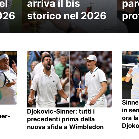
el
arriva il bis
par
026
storico nel 2026
pro
Sinne
in se
Djokovic-Sinner: tutti i
ner-
ora la
precedenti prima della
Djoko
nuova sfida a Wimbledon