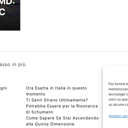
AMD:
PC
asso in più
Per fornire 
ogni
Ora Esatta in Italia in questo
Copyri
memorizzare 
momento
Edizio
tecnologie c
unici su que
Ti Senti Strano Ultimamente?
Chi Si
su alcune ca
Potrebbe Essere per la Risonanza
📰 Con
di Schumann
Privac
Gestisci ser
Come Sapere Se Stai Ascendendo
Sitem
alla Quinta Dimensione