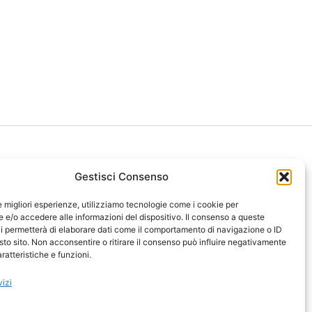
Gestisci Consenso
le migliori esperienze, utilizziamo tecnologie come i cookie per
ght 2026 NotiziePlus.com
e/o accedere alle informazioni del dispositivo. Il consenso a queste
ni Web4Star
i permetterà di elaborare dati come il comportamento di navigazione o ID
sto sito. Non acconsentire o ritirare il consenso può influire negativamente
amo: Redazione
ratteristiche e funzioni.
tenuto Umano Verificato
y Coockie
-
Pubblicità
vizi
ap
-
Feed