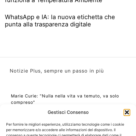
WhatsApp e IA: la nuova etichetta che
punta alla trasparenza digitale
Notizie Plus, sempre un passo in più
Marie Curie: "Nulla nella vita va temuto, va solo
compreso"
Gestisci Consenso
Per fornire le migliori esperienze, utilizziamo tecnologie come i cookie
per memorizzare e/o accedere alle informazioni del dispositivo. Il
Ora Esatta in Italia in questo momento
consenso a queste tecnologie ci permetterà di elaborare dati come il