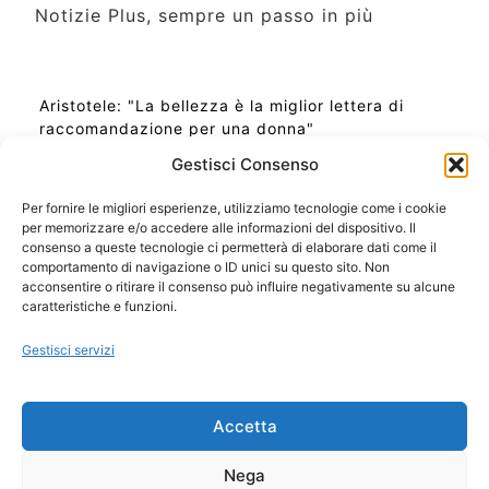
Notizie Plus, sempre un passo in più
Aristotele: "La bellezza è la miglior lettera di
raccomandazione per una donna"
Gestisci Consenso
Per fornire le migliori esperienze, utilizziamo tecnologie come i cookie
per memorizzare e/o accedere alle informazioni del dispositivo. Il
Ora Esatta in Italia in questo momento
consenso a queste tecnologie ci permetterà di elaborare dati come il
Ti Senti Strano Ultimamente? Potrebbe Essere per
comportamento di navigazione o ID unici su questo sito. Non
la Risonanza di Schumann
acconsentire o ritirare il consenso può influire negativamente su alcune
Come Sapere Se Stai Ascendendo alla Quinta
caratteristiche e funzioni.
Dimensione
Gestisci servizi
Copyright 2026 NotiziePlus.com
Accetta
Edizioni Web4Star
Chi Siamo: Redazione
Nega