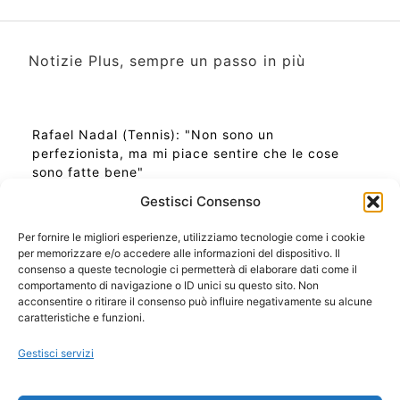
Notizie Plus, sempre un passo in più
Rafael Nadal (Tennis): "Non sono un
perfezionista, ma mi piace sentire che le cose
sono fatte bene"
Gestisci Consenso
Per fornire le migliori esperienze, utilizziamo tecnologie come i cookie
per memorizzare e/o accedere alle informazioni del dispositivo. Il
Ora Esatta in Italia in questo momento
consenso a queste tecnologie ci permetterà di elaborare dati come il
Ti Senti Strano Ultimamente? Potrebbe Essere per
comportamento di navigazione o ID unici su questo sito. Non
la Risonanza di Schumann
acconsentire o ritirare il consenso può influire negativamente su alcune
Come Sapere Se Stai Ascendendo alla Quinta
caratteristiche e funzioni.
Dimensione
Gestisci servizi