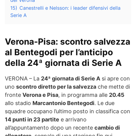
del Verona
15)
Canestrelli e Nelsson: i leader difensivi della
Serie A
Verona-Pisa: scontro salvezza
al Bentegodi per l’anticipo
della 24ª giornata di Serie A
VERONA – La
24ª giornata di Serie A
si apre con
uno
scontro diretto per la salvezza
che mette di
fronte
Verona e Pisa
, in programma alle
20.45
allo stadio
Marcantonio Bentegodi
. Le due
squadre occupano l’ultimo posto in classifica con
14 punti in 23 partite
e arrivano
all’appuntamento dopo un recente
cambio di
allenatore
, segnale di una stagione fin qui