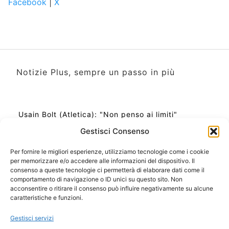
Facebook
|
X
Notizie Plus, sempre un passo in più
Usain Bolt (Atletica): "Non penso ai limiti"
Gestisci Consenso
Per fornire le migliori esperienze, utilizziamo tecnologie come i cookie
per memorizzare e/o accedere alle informazioni del dispositivo. Il
Ora Esatta in Italia in questo momento
consenso a queste tecnologie ci permetterà di elaborare dati come il
Ti Senti Strano Ultimamente? Potrebbe Essere per
comportamento di navigazione o ID unici su questo sito. Non
la Risonanza di Schumann
acconsentire o ritirare il consenso può influire negativamente su alcune
Come Sapere Se Stai Ascendendo alla Quinta
caratteristiche e funzioni.
Dimensione
Gestisci servizi