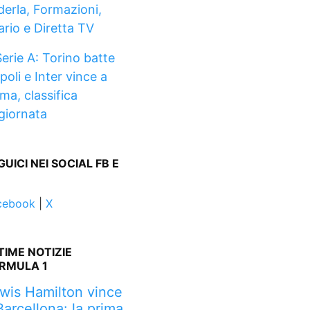
derla, Formazioni,
ario e Diretta TV
Serie A: Torino batte
poli e Inter vince a
ma, classifica
giornata
GUICI NEI SOCIAL FB E
cebook
|
X
TIME NOTIZIE
RMULA 1
wis Hamilton vince
Barcellona: la prima