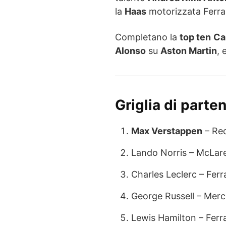
la
Haas
motorizzata Ferrar
Completano la
top ten
Ca
Alonso
su
Aston Martin
, 
Griglia di parte
Max Verstappen
– Red
Lando Norris – McLar
Charles Leclerc – Ferra
George Russell – Mer
Lewis Hamilton – Ferra