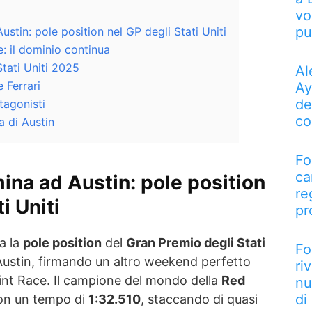
vo
pu
tin: pole position nel GP degli Stati Uniti
: il dominio continua
Stati Uniti 2025
Al
 Ferrari
Ay
de
tagonisti
co
a di Austin
Fo
ca
na ad Austin: pole position
re
i Uniti
pr
a la
pole position
del
Gran Premio degli Stati
Fo
 Austin, firmando un altro weekend perfetto
ri
rint Race. Il campione del mondo della
Red
nu
di
con un tempo di
1:32.510
, staccando di quasi