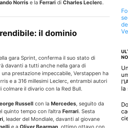
ando Norris
e la
Ferrari
di
Charles Leclerc
.
Fo
se
de
Ve
endibile: il dominio
UL
NO
ella gara Sprint, conferma il suo stato di
à davanti a tutti anche nella gara di
Un
 una prestazione impeccabile, Verstappen ha
um
rris e a 316 millesimi Leclerc, entrambi autori
l’
la
i colmare il divario con la Red Bull.
eorge Russell
con la
Mercedes
, seguito da
Do
ca
el quinto tempo con l’altra
Ferrari
. Sesta
ci
ri
, leader del Mondiale, davanti al giovane
elli
e a
Oliver Bearman
, ottimo ottavo con