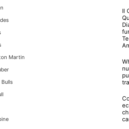
en
Il
Qu
edes
Di
fu
s
Te
s
Am
ton Martin
Wh
nu
uber
pu
Bulls
tr
ll
Co
ec
ch
ca
pine