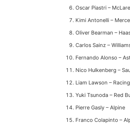
Oscar Piastri – McLar
Kimi Antonelli – Merc
Oliver Bearman – Haa
Carlos Sainz – William
Fernando Alonso – As
Nico Hulkenberg – Sa
Liam Lawson – Racing 
Yuki Tsunoda – Red Bu
Pierre Gasly – Alpine
Franco Colapinto – Al