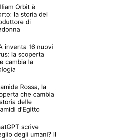
lliam Orbit è
rto: la storia del
oduttore di
adonna
IA inventa 16 nuovi
rus: la scoperta
e cambia la
ologia
ramide Rossa, la
operta che cambia
 storia delle
ramidi d’Egitto
atGPT scrive
glio degli umani? Il