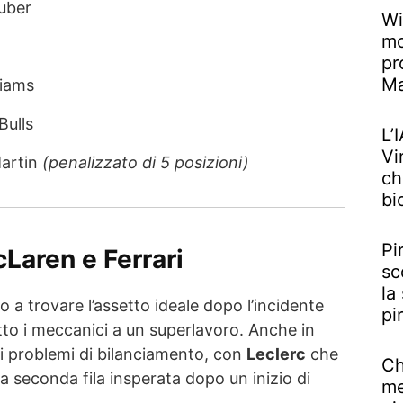
auber
Wi
mo
pr
M
liams
Bulls
L’
Vi
Martin
(penalizzato di 5 posizioni)
ch
bi
Pi
cLaren e Ferrari
sc
la
 a trovare l’assetto ideale dopo l’incidente
pi
tto i meccanici a un superlavoro. Anche in
 problemi di bilanciamento, con
Leclerc
che
Ch
seconda fila insperata dopo un inizio di
me