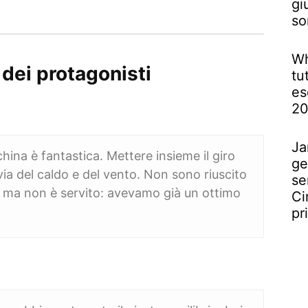
gi
so
Wh
 dei protagonisti
tu
es
2
Ja
hina è fantastica. Mettere insieme il giro
ge
via del caldo e del vento. Non sono riuscito
se
o, ma non è servito: avevamo già un ottimo
Ci
pr