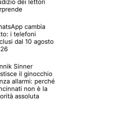
udizio dei lettori
rprende
atsApp cambia
tto: i telefoni
clusi dal 10 agosto
026
nnik Sinner
stisce il ginocchio
nza allarmi: perché
ncinnati non è la
iorità assoluta