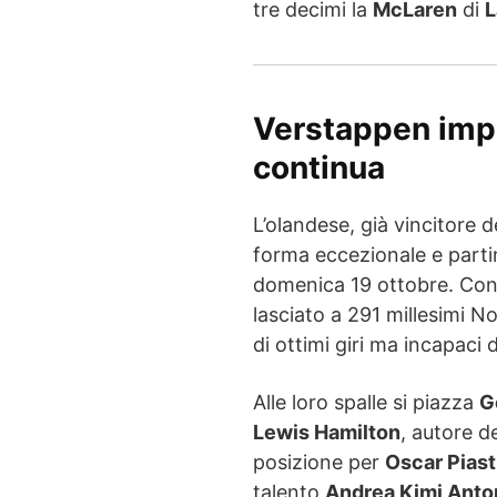
tre decimi la
McLaren
di
L
Verstappen impr
continua
L’olandese, già vincitore d
forma eccezionale e partir
domenica 19 ottobre. Con
lasciato a 291 millesimi No
di ottimi giri ma incapaci d
Alle loro spalle si piazza
G
Lewis Hamilton
, autore d
posizione per
Oscar Piast
talento
Andrea Kimi Anton