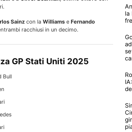
An
i.
la
fr
rlos Sainz
con la
Williams
e
Fernando
entrambi racchiusi in un decimo.
Go
ad
se
ca
nza GP Stati Uniti 2025
Ro
 Bull
IA
de
en
ri
Si
Ci
cedes
gi
pi
ri