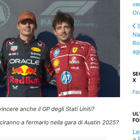
ve
Or
Na
Ro
ag
SE
X
Fa
incere anche il GP degli Stati Uniti?
UL
FO
ciranno a fermarlo nella gara di Austin 2025?
Le
a 