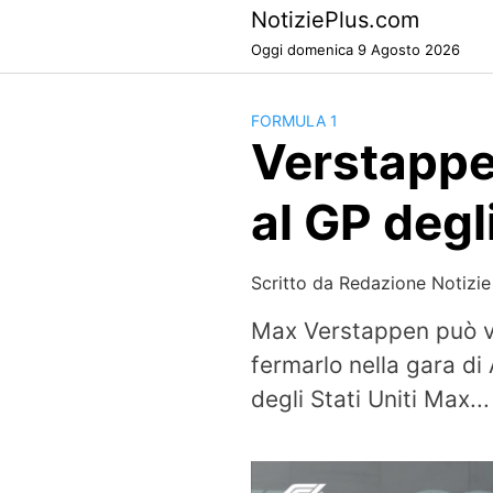
Skip
NotiziePlus.com
to
Oggi domenica 9 Agosto 2026
content
FORMULA 1
Verstappen
al GP degl
Scritto da
Redazione Notizie
Max Verstappen può vin
fermarlo nella gara d
degli Stati Uniti Max...