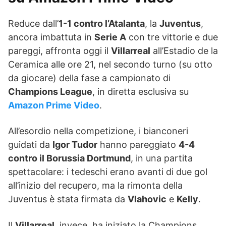
Reduce dall’
1-1 contro l’Atalanta
, la
Juventus
,
ancora imbattuta in
Serie A
con tre vittorie e due
pareggi, affronta oggi il
Villarreal
all’Estadio de la
Ceramica alle ore 21, nel secondo turno (su otto
da giocare) della fase a campionato di
Champions League
, in diretta esclusiva su
Amazon Prime Video
.
All’esordio nella competizione, i bianconeri
guidati da
Igor Tudor
hanno pareggiato
4-4
contro il Borussia Dortmund
, in una partita
spettacolare: i tedeschi erano avanti di due gol
all’inizio del recupero, ma la rimonta della
Juventus è stata firmata da
Vlahovic
e
Kelly
.
Il
Villarreal
, invece, ha iniziato la Champions