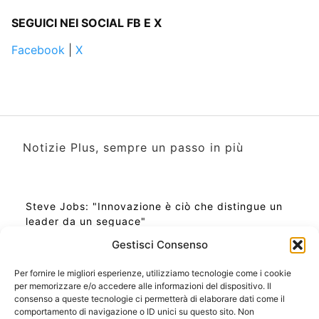
SEGUICI NEI SOCIAL FB E X
Facebook
|
X
Notizie Plus, sempre un passo in più
Steve Jobs: "Innovazione è ciò che distingue un
leader da un seguace"
Gestisci Consenso
Per fornire le migliori esperienze, utilizziamo tecnologie come i cookie
per memorizzare e/o accedere alle informazioni del dispositivo. Il
Ora Esatta in Italia in questo momento
consenso a queste tecnologie ci permetterà di elaborare dati come il
Ti Senti Strano Ultimamente? Potrebbe Essere per
comportamento di navigazione o ID unici su questo sito. Non
la Risonanza di Schumann