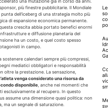
 accelerato una mutazione già in corso da anni.
Le
 sponsor, più finestre pubblicitarie. Il Mondiale
so
 punta dell’iceberg di una strategia molto più
co
logica di espansione economica permanente.
po
uesta crescita abbia portato benefici enormi
 infrastrutture e diffusione planetaria del
Au
ansione ha un costo, e quel costo spesso
Id
rotagonisti in campo.
Ac
Ga
 a sostenere calendari sempre più compressi,
pegni mediatici obbligatori e responsabilità
Co
 oltre la prestazione. La sensazione,
al
l’atleta venga considerato una risorsa da
vi
secondo disponibile
, anche nei momenti che
sm
i esclusivamente al recupero. In questo
nícius assume una dimensione quasi politica: non
Me
sa, ma un segnale di saturazione.
sv