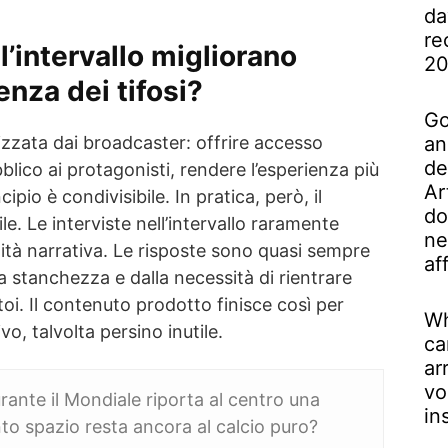
da
re
l’intervallo migliorano
2
enza dei tifosi?
Go
ilizzata dai broadcaster: offrire accesso
an
de
bblico ai protagonisti, rendere l’esperienza più
Ar
cipio è condivisibile. In pratica, però, il
do
ile. Le interviste nell’intervallo raramente
ne
tà narrativa. Le risposte sono quasi sempre
af
lla stanchezza e dalla necessità di rientrare
oi. Il contenuto prodotto finisce così per
Wh
ivo, talvolta persino inutile.
ca
ar
vo
 durante il Mondiale riporta al centro una
in
o spazio resta ancora al calcio puro?