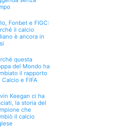
ggenda senza
mpo
rlo, Fonbet e FIGC:
rché il calcio
aliano è ancora in
si
rché questa
ppa del Mondo ha
mbiato il rapporto
a Calcio e FIFA
vin Keegan ci ha
sciati, la storia del
mpione che
mbiò il calcio
glese