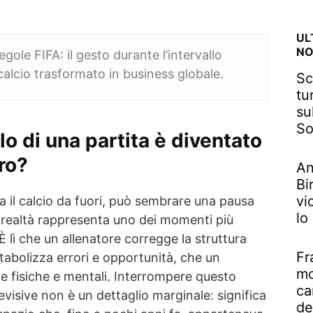
UL
NO
regole FIFA: il gesto durante l’intervallo
 calcio trasformato in business globale.
Sc
tu
su
So
lo di una partita è diventato
ro?
An
Bi
vi
va il calcio da fuori, può sembrare una pausa
lo
n realtà rappresenta uno dei momenti più
. È lì che un allenatore corregge la struttura
Fr
tabolizza errori e opportunità, che un
mo
e fisiche e mentali. Interrompere questo
ca
visive non è un dettaglio marginale: significa
de