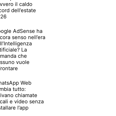
vvero il caldo
cord dell’estate
026
ogle AdSense ha
cora senso nell’era
ll’Intelligenza
tificiale? La
manda che
ssuno vuole
frontare
atsApp Web
mbia tutto:
rivano chiamate
cali e video senza
stallare l’app