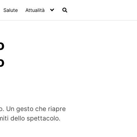
Salute
Attualità
o
o
llo. Un gesto che riapre
imiti dello spettacolo.