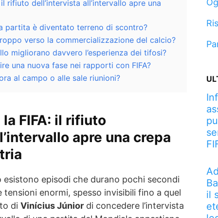
Og
il rifiuto dell’intervista all’intervallo apre una
Ris
na partita è diventato terreno di scontro?
troppo verso la commercializzazione del calcio?
Pa
allo migliorano davvero l’esperienza dei tifosi?
rire una nuova fase nei rapporti con FIFA?
ora al campo o alle sale riunioni?
UL
In
as
la FIFA: il rifiuto
pu
se
ll’intervallo apre una crepa
FI
tria
Ad
 esistono episodi che durano pochi secondi
Ba
ensioni enormi, spesso invisibili fino a quel
il
to di
Vinícius Júnior
di concedere l’intervista
et