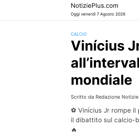
Skip
NotiziePlus.com
to
Oggi venerdì 7 Agosto 2026
content
CALCIO
Vinícius Jr
all’interva
mondiale
Scritto da
Redazione Notizie
⚽ Vinícius Jr rompe il p
il dibattito sul calcio-
🔥