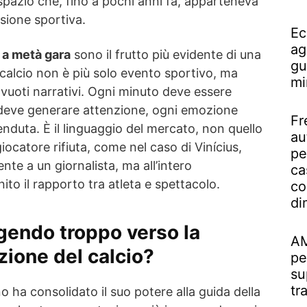
o spazio che, fino a pochi anni fa, apparteneva
sione sportiva.
Ec
ag
e a metà gara
sono il frutto più evidente di una
gu
 calcio non è più solo evento sportivo, ma
mi
vuoti narrativi. Ogni minuto deve essere
deve generare attenzione, ogni emozione
Fr
nduta. È il linguaggio del mercato, non quello
au
iocatore rifiuta, come nel caso di Vinícius,
pe
te a un giornalista, ma all’intero
ca
to il rapporto tra atleta e spettacolo.
co
di
ngendo troppo verso la
AM
ione del calcio?
pe
su
tr
 ha consolidato il suo potere alla guida della