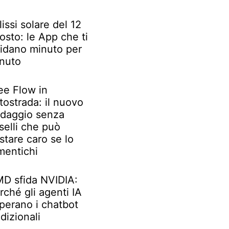
lissi solare del 12
osto: le App che ti
idano minuto per
nuto
ee Flow in
tostrada: il nuovo
daggio senza
selli che può
stare caro se lo
mentichi
D sfida NVIDIA:
rché gli agenti IA
perano i chatbot
adizionali