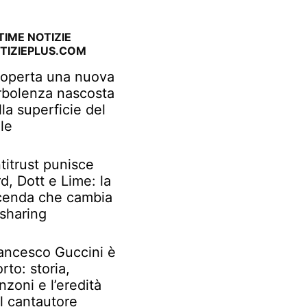
TIME NOTIZIE
TIZIEPLUS.COM
operta una nuova
rbolenza nascosta
lla superficie del
le
titrust punisce
rd, Dott e Lime: la
cenda che cambia
 sharing
ancesco Guccini è
rto: storia,
nzoni e l’eredità
l cantautore