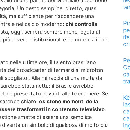
le
ervallo di una partita del Mondiale appartiene
te
goria. Un gesto semplice, diretto, quasi
lità, ma sufficiente per riaccendere una
Pi
ntrale nel calcio moderno:
chi controlla
pe
sta, oggi, sembra sempre meno legata al
it
più ai vertici istituzionali e commerciali che
cri
Pe
to nelle ultime ore, il talento brasiliano
Co
sta del broadcaster di fermarsi ai microfoni
ca
i spogliatoi. Alla minaccia di una multa da
tr
a sarebbe stata netta: il Brasile avrebbe
ebbe presentato davanti alle telecamere. Se
Ke
 sarebbe chiaro:
esistono momenti della
la
essere trasformati in contenuto televisivo
.
ca
uestione smette di essere una semplice
ca
e diventa un simbolo di qualcosa di molto più
in