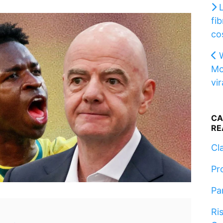
fib
co
Mo
vi
CA
RE
Cla
Pr
Pa
Ris