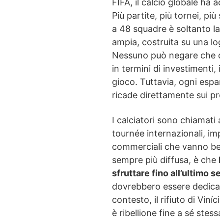
FIFA, il calcio globale ha
Più partite, più tornei, più
a 48 squadre è soltanto la
ampia, costruita su una 
Nessuno può negare che q
in termini di investimenti,
gioco. Tuttavia, ogni esp
ricade direttamente sui p
I calciatori sono chiamati
tournée internazionali, im
commerciali che vanno ben
sempre più diffusa, è che
sfruttare fino all’ultimo 
dovrebbero essere dedicat
contesto, il rifiuto di Vi
è ribellione fine a sé stes