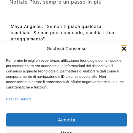
Notizie Plus, sempre un passo in più
Maya Angelou: "Se non ti piace qualcosa,
cambialo. Se non puoi cambiarlo, cambia il tuo
atteggiamento"
Gestisci Consenso
Per fornire le migliori esperienze, utilizziamo tecnologie come i cookie
per memorizzare e/o accedere alle informazioni del dispositivo. Il
Ora Esatta in Italia in questo momento
consenso a queste tecnologie ci permetterà di elaborare dati come il
Ti Senti Strano Ultimamente? Potrebbe Essere per
comportamento di navigazione o ID unici su questo sito. Non
la Risonanza di Schumann
acconsentire o ritirare il consenso può influire negativamente su alcune
Come Sapere Se Stai Ascendendo alla Quinta
caratteristiche e funzioni.
Dimensione
Gestisci servizi
Copyright 2026 NotiziePlus.com
Accetta
Edizioni Web4Star
Chi Siamo: Redazione