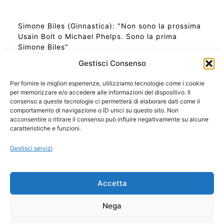
Simone Biles (Ginnastica): "Non sono la prossima
Usain Bolt o Michael Phelps. Sono la prima
Simone Biles"
Gestisci Consenso
Per fornire le migliori esperienze, utilizziamo tecnologie come i cookie
per memorizzare e/o accedere alle informazioni del dispositivo. Il
Ora Esatta in Italia in questo momento
consenso a queste tecnologie ci permetterà di elaborare dati come il
Ti Senti Strano Ultimamente? Potrebbe Essere per
comportamento di navigazione o ID unici su questo sito. Non
la Risonanza di Schumann
acconsentire o ritirare il consenso può influire negativamente su alcune
Come Sapere Se Stai Ascendendo alla Quinta
caratteristiche e funzioni.
Dimensione
Gestisci servizi
Copyright 2026 NotiziePlus.com
Accetta
Edizioni Web4Star
Chi Siamo: Redazione
Nega
📰 Contenuto Umano Verificato
Privacy Coockie
-
Pubblicità