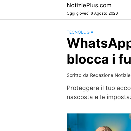
Skip
NotiziePlus.com
to
Oggi giovedì 6 Agosto 2026
content
TECNOLOGIA
WhatsApp,
blocca i f
Scritto da
Redazione Notizie
Proteggere il tuo acc
nascosta e le impostaz