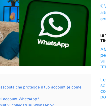
al
ann
UL
TE
AM
pe
su
tr
Le
so
nascosta che protegge il tuo account (e come
co
po
dell’account WhatsApp?
ositivi collegati su WhatsApp?