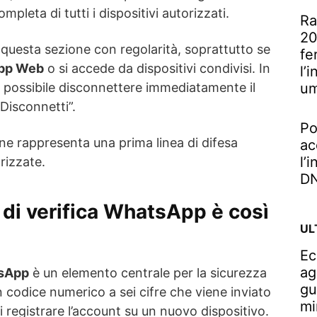
mpleta di tutti i dispositivi autorizzati.
Ra
20
e questa sezione con regolarità, soprattutto se
fe
pp Web
o si accede da dispositivi condivisi. In
l’
u
è possibile disconnettere immediatamente il
Disconnetti”.
Po
e rappresenta una prima linea di difesa
ac
l’
rizzate.
DN
 di verifica WhatsApp è così
UL
Ec
ag
tsApp
è un elemento centrale per la sicurezza
gu
un codice numerico a sei cifre che viene inviato
mi
 registrare l’account su un nuovo dispositivo.