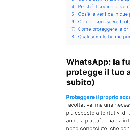
4)
Perché il codice di ver
5)
Cos’è la verifica in due
6)
Come riconoscere tenta
7)
Come proteggere la pr
8)
Quali sono le buone pr
WhatsApp: la f
protegge il tuo 
subito)
Proteggere il proprio a
facoltativa, ma una neces
più esposto a tentativi di 
anni, la piattaforma ha in
poco conosciute, che conse