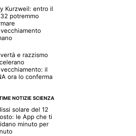
y Kurzweil: entro il
32 potremmo
rmare
invecchiamento
mano
vertà e razzismo
celerano
invecchiamento: il
A ora lo conferma
TIME NOTIZIE SCIENZA
lissi solare del 12
osto: le App che ti
idano minuto per
nuto