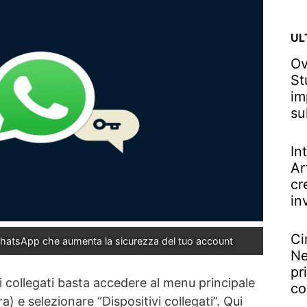
UL
Ov
St
im
su
In
Ar
cr
in
Ci
WhatsApp che aumenta la sicurezza del tuo account
Ne
pr
vi collegati basta accedere al menu principale
co
tra) e selezionare “Dispositivi collegati”. Qui