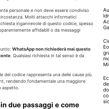
Au
ente personale e non deve essere condiviso
Id
ircostanza. Molti attacchi informatici
Ac
richiesta ingannevole di questo codice, spesso
Ga
pparentemente affidabili o da messaggi
Ci
Eo
punto:
WhatsApp non richiederà mai questo
gr
tente
. Qualsiasi richiesta in tal senso è da
mo
Mi
le del codice rappresenta una delle cause più
Ec
ount, rendendo fondamentale una maggiore
de
 aspetto.
do
co
si
a in due passaggi e come