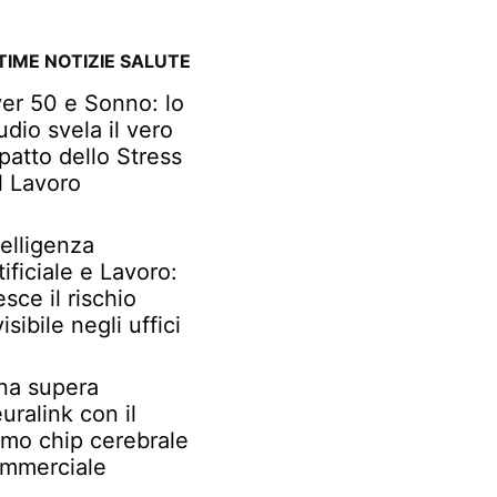
TIME NOTIZIE SALUTE
er 50 e Sonno: lo
udio svela il vero
patto dello Stress
l Lavoro
telligenza
tificiale e Lavoro:
esce il rischio
visibile negli uffici
na supera
uralink con il
imo chip cerebrale
mmerciale