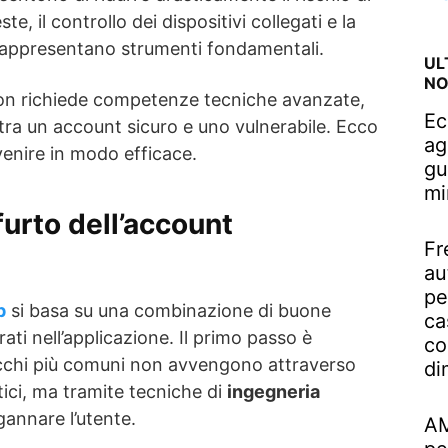
te, il controllo dei dispositivi collegati e la
appresentano strumenti fondamentali.
UL
NO
on richiede competenze tecniche avanzate,
Ec
tra un account sicuro e uno vulnerabile. Ecco
ag
enire in modo efficace.
gu
mi
furto dell’account
Fr
au
pe
p
si basa su una combinazione di buone
ca
ati nell’applicazione. Il primo passo è
co
cchi più comuni non avvengono attraverso
di
tici, ma tramite tecniche di
ingegneria
gannare l’utente.
AM