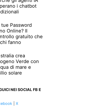
rché gli agenti IA
perano i chatbot
adizionali
 tue Password
no Online? Il
ntrollo gratuito che
chi fanno
stralia crea
rogeno Verde con
qua di mare e
llio solare
GUICI NEI SOCIAL FB E
cebook
|
X