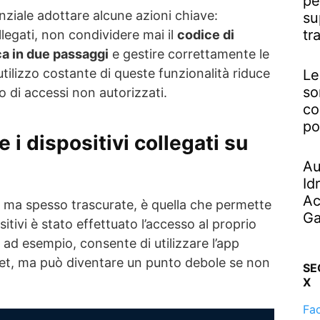
pe
nziale adottare alcune azioni chiave:
su
tr
llegati, non condividere mai il
codice di
ca in due passaggi
e gestire correttamente le
utilizzo costante di queste funzionalità riduce
Le
so
io di accessi non autorizzati.
co
po
 i dispositivi collegati su
Au
Id
Ac
li, ma spesso trascurate, è quella che permette
Ga
sitivi è stato effettuato l’accesso al proprio
, ad esempio, consente di utilizzare l’app
et, ma può diventare un punto debole se non
SE
X
Fa