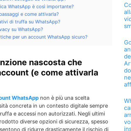
Co
ifica WhatsApp è così importante?
al
 passaggi e come attivarla?
vi
tivi di truffa su WhatsApp?
sm
ivacy su WhatsApp?
atiche per un account WhatsApp sicuro?
Go
an
de
unzione nascosta che
Ar
do
account (e come attivarla
ne
af
ccount WhatsApp
non è più una scelta
Wh
sità concreta in un contesto digitale sempre
ca
truffa e accessi non autorizzati. Negli ultimi
ar
trodotto diverse opzioni di sicurezza, spesso
vo
in
ntono di ridurre drasticamente il rischio di