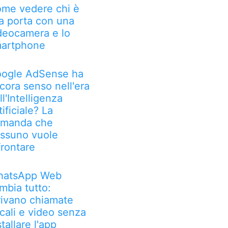
me vedere chi è
la porta con una
deocamera e lo
artphone
ogle AdSense ha
cora senso nell'era
ll'Intelligenza
tificiale? La
manda che
ssuno vuole
frontare
atsApp Web
mbia tutto:
rivano chiamate
cali e video senza
stallare l'app