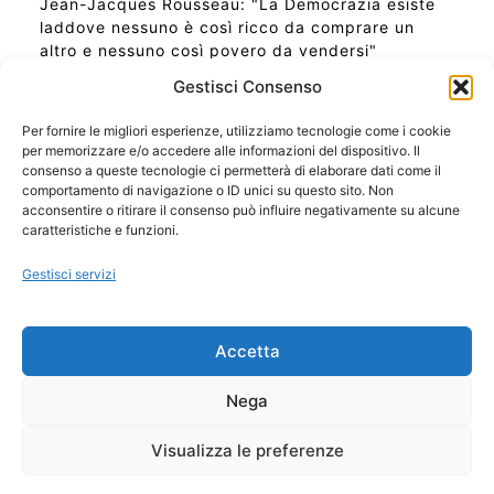
Jean-Jacques Rousseau: "La Democrazia esiste
laddove nessuno è così ricco da comprare un
altro e nessuno così povero da vendersi"
Gestisci Consenso
Per fornire le migliori esperienze, utilizziamo tecnologie come i cookie
per memorizzare e/o accedere alle informazioni del dispositivo. Il
Ora Esatta in Italia in questo momento
consenso a queste tecnologie ci permetterà di elaborare dati come il
Ti Senti Strano Ultimamente? Potrebbe Essere per
comportamento di navigazione o ID unici su questo sito. Non
la Risonanza di Schumann
acconsentire o ritirare il consenso può influire negativamente su alcune
Come Sapere Se Stai Ascendendo alla Quinta
caratteristiche e funzioni.
Dimensione
Gestisci servizi
Copyright 2026 NotiziePlus.com
Accetta
Edizioni Web4Star
Chi Siamo: Redazione
Nega
📰 Contenuto Umano Verificato
Privacy Coockie
-
Pubblicità
Visualizza le preferenze
Sitemap
-
Feed