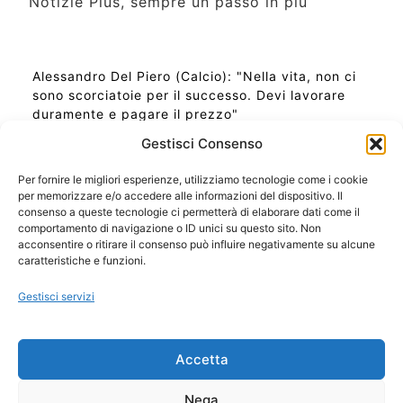
Notizie Plus, sempre un passo in più
Alessandro Del Piero (Calcio): "Nella vita, non ci
sono scorciatoie per il successo. Devi lavorare
duramente e pagare il prezzo"
Gestisci Consenso
Per fornire le migliori esperienze, utilizziamo tecnologie come i cookie
per memorizzare e/o accedere alle informazioni del dispositivo. Il
Ora Esatta in Italia in questo momento
consenso a queste tecnologie ci permetterà di elaborare dati come il
Ti Senti Strano Ultimamente? Potrebbe Essere per
comportamento di navigazione o ID unici su questo sito. Non
la Risonanza di Schumann
acconsentire o ritirare il consenso può influire negativamente su alcune
Come Sapere Se Stai Ascendendo alla Quinta
caratteristiche e funzioni.
Dimensione
Gestisci servizi
Copyright 2026 NotiziePlus.com
Accetta
Edizioni Web4Star
Chi Siamo: Redazione
Nega