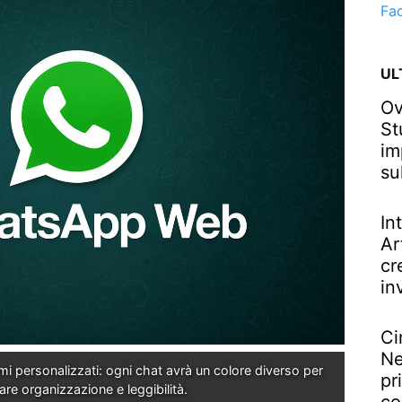
Fa
UL
Ov
St
im
su
In
Ar
cr
in
Ci
Ne
 personalizzati: ogni chat avrà un colore diverso per 
pr
are organizzazione e leggibilità.