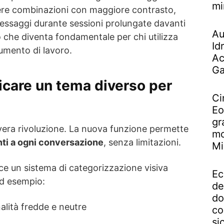
mi
iere combinazioni con maggiore contrasto,
 messaggi durante sessioni prolungate davanti
Au
o che diventa fondamentale per chi utilizza
Id
mento di lavoro.
Ac
Ga
licare un tema diverso per
Ci
Eo
gr
 vera rivoluzione. La nuova funzione permette
mo
nti a ogni conversazione
, senza limitazioni.
Mi
e un sistema di categorizzazione visiva
Ec
d esempio:
de
do
alità fredde e neutre
co
si