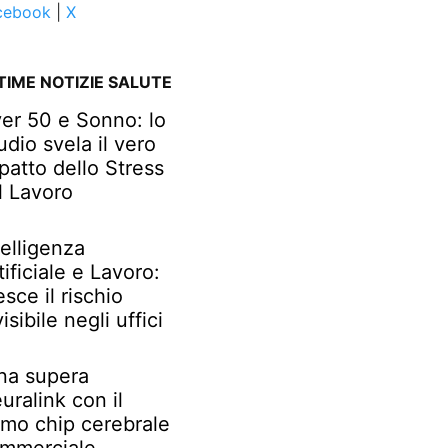
cebook
|
X
TIME NOTIZIE SALUTE
er 50 e Sonno: lo
udio svela il vero
patto dello Stress
l Lavoro
telligenza
tificiale e Lavoro:
esce il rischio
visibile negli uffici
na supera
uralink con il
imo chip cerebrale