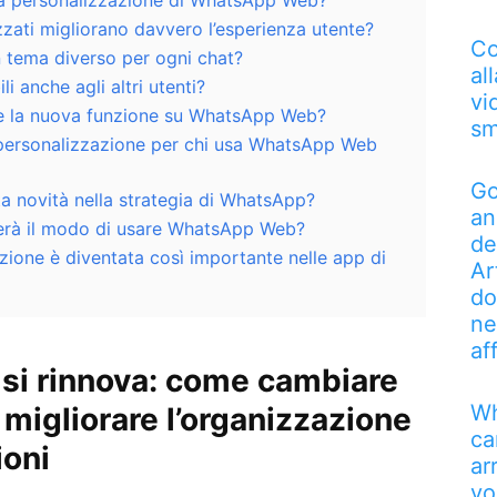
a personalizzazione di WhatsApp Web?
zzati migliorano davvero l’esperienza utente?
Co
n tema diverso per ogni chat?
al
i anche agli altri utenti?
vi
le la nuova funzione su WhatsApp Web?
sm
a personalizzazione per chi usa WhatsApp Web
Go
a novità nella strategia di WhatsApp?
an
erà il modo di usare WhatsApp Web?
de
zione è diventata così importante nelle app di
Ar
do
ne
af
i rinnova: come cambiare
Wh
 migliorare l’organizzazione
ca
ioni
ar
vo