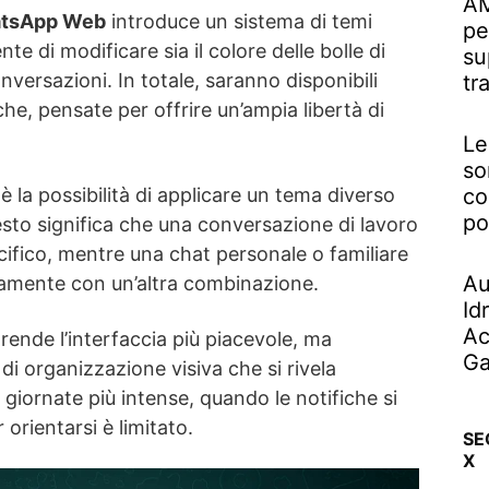
AM
tsApp Web
introduce un sistema di temi
pe
te di modificare sia il colore delle bolle di
su
nversazioni. In totale, saranno disponibili
tr
che, pensate per offrire un’ampia libertà di
Le
so
co
è la possibilità di applicare un tema diverso
po
esto significa che una conversazione di lavoro
cifico, mentre una chat personale o familiare
Au
ivamente con un’altra combinazione.
Id
Ac
ende l’interfaccia più piacevole, ma
Ga
di organizzazione visiva che si rivela
 giornate più intense, quando le notifiche si
 orientarsi è limitato.
SE
X