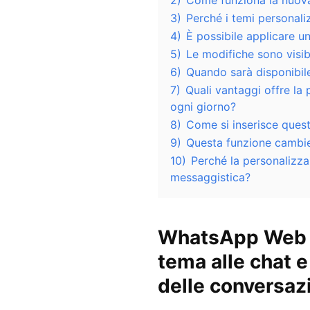
2)
Come funziona la nuov
3)
Perché i temi personali
4)
È possibile applicare u
5)
Le modifiche sono visibil
6)
Quando sarà disponibi
7)
Quali vantaggi offre l
ogni giorno?
8)
Come si inserisce quest
9)
Questa funzione cambi
10)
Perché la personalizza
messaggistica?
WhatsApp Web s
tema alle chat e
delle conversaz