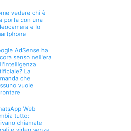
me vedere chi è
la porta con una
deocamera e lo
artphone
ogle AdSense ha
cora senso nell'era
ll'Intelligenza
tificiale? La
manda che
ssuno vuole
frontare
atsApp Web
mbia tutto:
rivano chiamate
cali e video senza