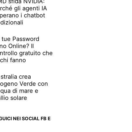
D sfida NVIDIA:
rché gli agenti IA
perano i chatbot
adizionali
 tue Password
no Online? Il
ntrollo gratuito che
chi fanno
stralia crea
rogeno Verde con
qua di mare e
llio solare
GUICI NEI SOCIAL FB E