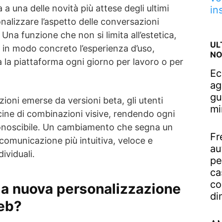
 a una delle novità più attese degli ultimi
in
sonalizzare l’aspetto delle conversazioni
Una funzione che non si limita all’estetica,
UL
 in modo concreto l’esperienza d’uso,
NO
za la piattaforma ogni giorno per lavoro o per
Ec
ag
gu
ioni emerse da versioni beta, gli utenti
mi
cine di combinazioni visive, rendendo ogni
onoscibile. Un cambiamento che segna un
Fr
comunicazione più intuitiva, veloce e
au
ividuali.
pe
ca
co
a nuova personalizzazione
di
eb?