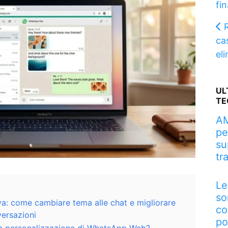
fin
ca
eli
UL
TE
AM
pe
su
tr
Le
so
a: come cambiare tema alle chat e migliorare
co
versazioni
po