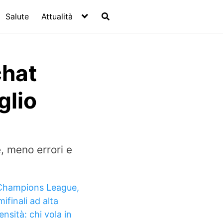
Salute
Attualità
chat
glio
, meno errori e
Champions League,
ifinali ad alta
ensità: chi vola in