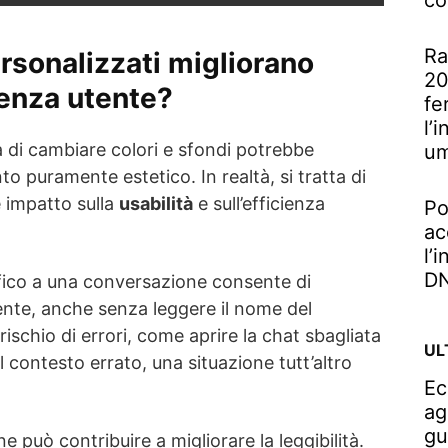
co
Ra
rsonalizzati migliorano
20
ienza utente?
fe
l’
tà di cambiare colori e sfondi potrebbe
u
 puramente estetico. In realtà, si tratta di
 impatto sulla
usabilità
e sull’efficienza
Po
ac
l’
DN
fico a una conversazione consente di
nte, anche senza leggere il nome del
rischio di errori, come aprire la chat sbagliata
UL
 contesto errato, una situazione tutt’altro
Ec
ag
gu
ne può contribuire a migliorare la leggibilità.