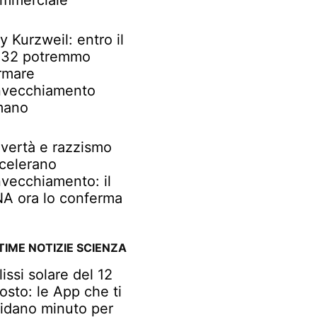
mmerciale
y Kurzweil: entro il
32 potremmo
rmare
invecchiamento
mano
vertà e razzismo
celerano
invecchiamento: il
A ora lo conferma
TIME NOTIZIE SCIENZA
lissi solare del 12
osto: le App che ti
idano minuto per